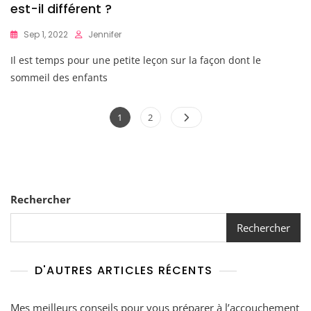
est-il différent ?
Sep 1, 2022
Jennifer
Il est temps pour une petite leçon sur la façon dont le
sommeil des enfants
Pagination
Page
Page
1
2
des
publications
Rechercher
Rechercher
D'AUTRES ARTICLES RÉCENTS
Mes meilleurs conseils pour vous préparer à l’accouchement