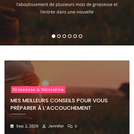
pour
langer
pour
garde
?
pour
l’aboutissement de plusieurs mois de grossesse et
vous
choisir
bébé
sa
bébé
l’entrée dans une nouvelle
préparer
?
tétine
à
l’accouc
1
2
3
4
5
6
Grossesse & Naissance
MES MEILLEURS CONSEILS POUR VOUS
PRÉPARER À L’ACCOUCHEMENT
Sep 2, 2025
Jennifer
0