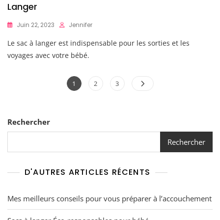
Langer
Juin 22, 2023
Jennifer
Le sac à langer est indispensable pour les sorties et les
voyages avec votre bébé.
Pagination
Page
Page
Page
1
2
3
des
publications
Rechercher
Rechercher
D'AUTRES ARTICLES RÉCENTS
Mes meilleurs conseils pour vous préparer à l’accouchement